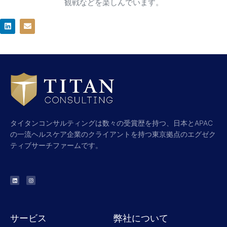
観戦などを楽しんでいます。
L
E
i
n
n
v
k
e
e
l
d
o
i
p
n
e
タイタンコンサルティングは数々の受賞歴を持つ、日本とAPAC
の一流ヘルスケア企業のクライアントを持つ東京拠点のエグゼク
ティブサーチファームです。
L
I
i
n
n
s
k
t
e
a
d
g
i
r
n
a
サービス
m
弊社について