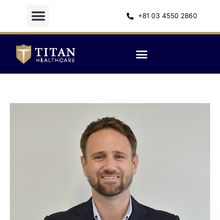
内
容
+81 03 4550 2860
を
ス
キ
ッ
プ